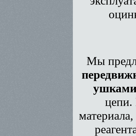
эксплуат
оцин
Мы предл
передвиж
ушкам
цепи.
материала,
реагент