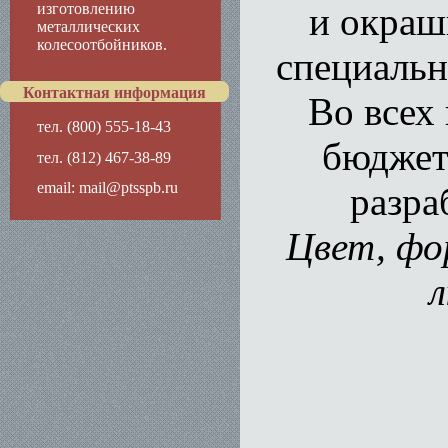
изготовлению
и окраш
металлических
колесоотбойников.
специальн
Контактная информация
Во всех
тел. (800) 555-18-43
бюджет
тел. (812) 467-38-89
email:
mail@ptsspb.ru
разра
Цвет, фо
л