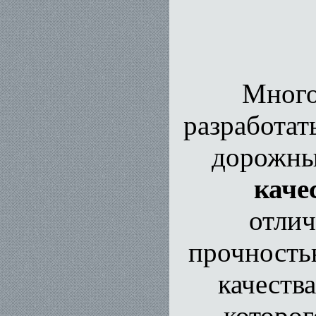
Много
разработат
дорожны
каче
отли
прочность
качества
которог