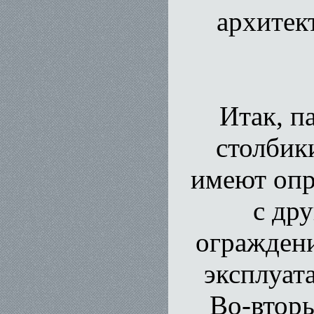
архитек
Итак, п
столбик
имеют опр
с др
ограждени
эксплуат
Во-вторы