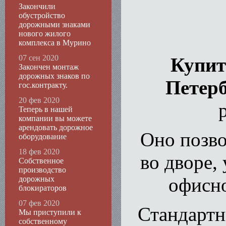
Закончили
обустройство
дорожными знаками
нового жилого
комплекса в Мурино
07 сен 2020
Купит
Закончен монтаж
дорожных знаков по
Петерб
гос.контракту.
20 фев 2020
Теперь в нашей
компании вы можете
арендовать дорожное
Оно позво
оборудование
18 фев 2020
во дворе,
Собственное
производство
офисно
дорожных
блокираторов
07 фев 2020
Стандартн
Мы приступили к
собственному