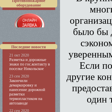
Противопожарное
оборудование
мног
организац
было бы 
сэконом
Последние новости
уверенным 
21 окт 2020
Разметка и дорожные
Если по
знаки по гос.контакту в
поселке Никольское
другие ко
23 сен 2020
Закончили
предостав
демаркировку и
нанесение дорожной
разметки
один 
термопластиком на
автозаводе
22 сен 2020