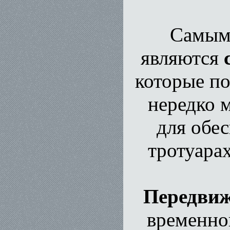
Самым
являются
которые п
нередко 
для обе
тротуарах
Передвиж
временно