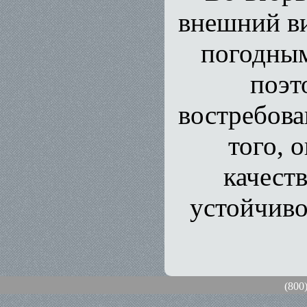
внешний ви
погодным
поэт
востребова
того, 
качест
устойчиво
(800