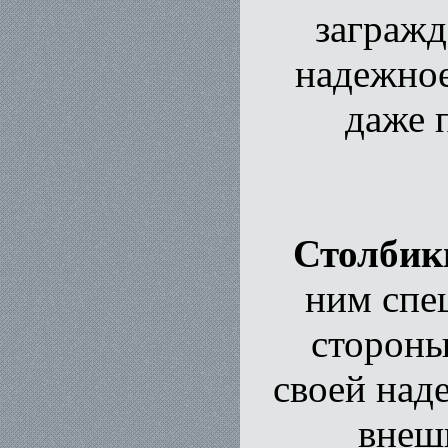
загражд
надежное
даже 
Столбик
ним спе
стороны
своей над
внеш