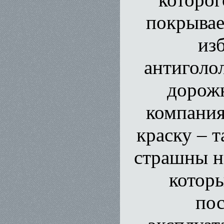
покрывае
из
антиголо
дорожн
компания
краску – 
страшны ни
котор
пос