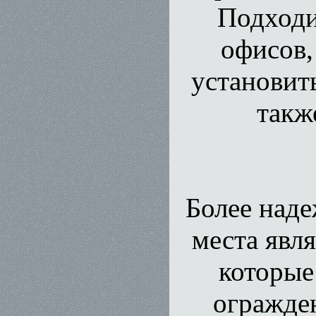
Подходи
офисов,
установит
такж
Более над
места явл
которые
огражден