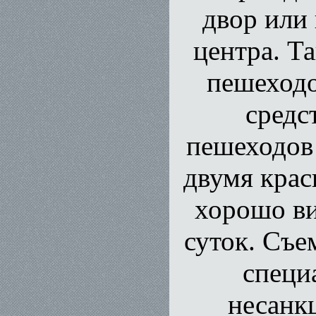
двор или
центра. Т
пешеходо
средс
пешеходов
двумя крас
хорошо ви
суток. Съе
специ
несанк